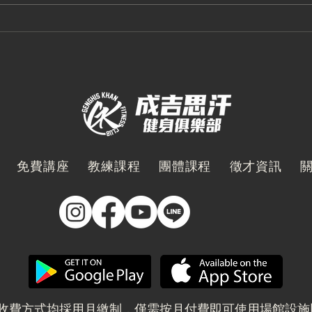
新莊館 - 熊仔教練｜按摩完
中壢
超好睡！？看看客人怎麼說 ✨
該融
剩運
免費講座
教練課程
團體課程
徵才資訊
會籍收費方式均採用月繳制，僅需按月付費即可使用場館設