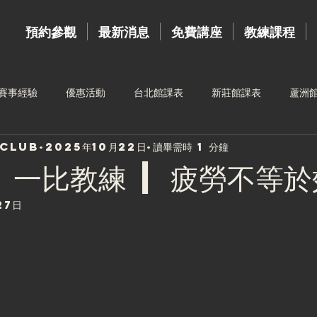
預約參觀
最新消息
免費講座
教練課程
賽事經驗
優惠活動
台北館課表
新莊館課表
蘆洲
sclub
2025年10月22日
讀畢需時 1 分鐘
台中館課表
高雄館課表
運動按摩
新莊館教練
教練
- 一比教練 | 疲勞不等
27日
三重館教練
樂齡訓練
4月份課表
夥伴招募