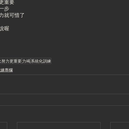
更重要
一步
力就可惜了
說喔
比努力更重要
力竭
系統化訓練
教練專欄