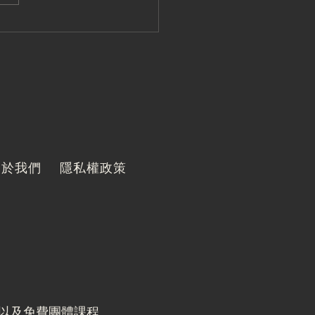
館 - 致為教練｜運動應
入生活，而不是讓生活只
動！
關於我們
隱私權政策
施以及免費團體課程。