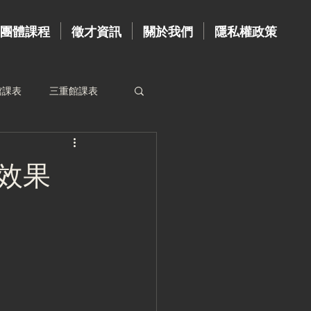
團體課程
徵才資訊
關於我們
隱私權政策
館課表
三重館課表
資歷牆
台北館教練
於效果