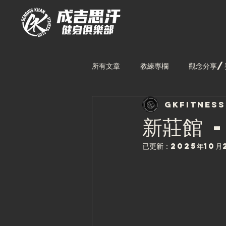
所有文章
教練專欄
觀念分享/
gkfitnes
林口館課表
中壢館課表
新莊館 
已更新：
2025年10月
台中館教練
林口館教練