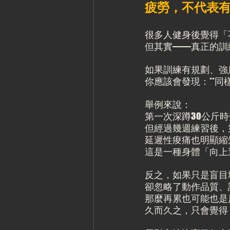
疲勞，不代表
很多人健身後覺得「
但其實——真正的訓
如果訓練有規劃、強
你應該會發現：**同
舉例來說：
第一次深蹲30公斤
但經過幾週練習後，
延遲性痠痛也明顯縮
這是一種身體「向上
反之，如果只是盲目
卻忽略了動作品質、
那麼再累也可能也是
久而久之，只會覺得