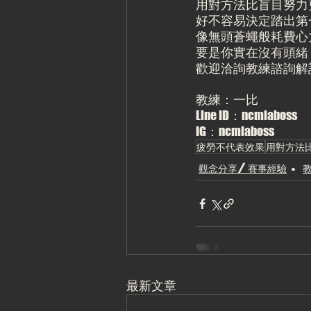
用對方法比盲目努力
好不容易決定踏出第
像無頭蒼蠅般耗費心
要是你實在沒有頭緒
歡迎洽詢教練諮詢解
教練：一比
Line ID：ncmiaboss
IG：ncmiaboss
疲勞不代表效果
用對方法
觀念分享/賽事經驗
最新文章