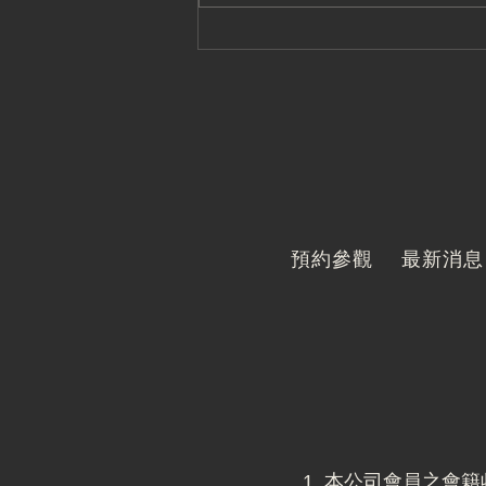
台北館 - 教練團隊｜黃國昌
的體態改造大解密
預約參觀
最新消息
1. 本公司會員之