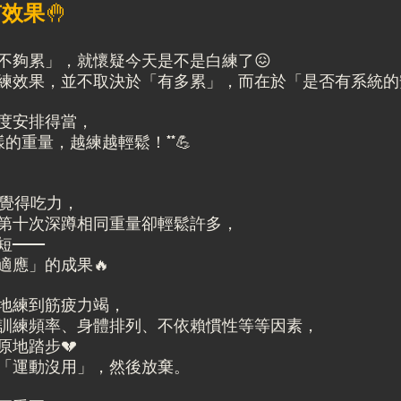
有效果
🤚
不夠累」，就懷疑今天是不是白練了😖
練效果，並不取決於「有多累」，而在於「是否有系統的
度安排得當，
樣的重量，越練越輕鬆！**💪
時覺得吃力，
第十次深蹲相同重量卻輕鬆許多，
短——
適應」的成果🔥
地練到筋疲力竭，
訓練頻率、身體排列、不依賴慣性等等因素，
原地踏步💔
「運動沒用」，然後放棄。