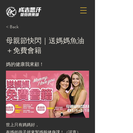
< Back
母親節快閃｜送媽媽魚油
＋免費會籍
媽的健康我來顧！
世上只有媽媽好，
有媽的孩子就來幫媽報健身課！（認真）