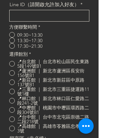
Line ID（請開啟允許加入好友）
方便聯繫時間
*
09:30~13:30
13:30~17:30
17:30~21:30
選擇館別
*
📍台北館 ｜ 台北市松山區民生東路
5段149號B1
📍蘆洲館 ｜ 新北市蘆洲區長安街
156號B1
📍新莊館 ｜ 新北市新莊區中原路
137號B1
📍三重館 ｜ 新北市三重區捷運路11
號1樓
📍林口館 ｜ 新北市林口區仁愛路二
段241-2號
📍中壢館 ｜ 桃園市中壢區環西路二
段304號B1
📍台中館 ｜ 台中市北屯區崇德二路
二段218號
📍高雄館 ｜ 高雄市苓雅區忠孝二路
3號