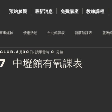
預約參觀
最新消息
免費講座
教練課程
賽事經驗
優惠活動
台北館課表
新莊館課表
蘆洲
sclub
6月30日
讀畢需時 0 分鐘
台中館課表
高雄館課表
運動按摩
新莊館教練
教練
.7 中壢館有氧課表
三重館教練
樂齡訓練
4月份課表
夥伴招募