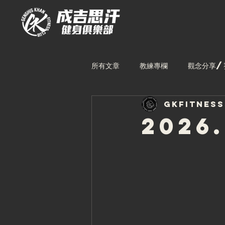
所有文章
教練專欄
觀念分享/
gkfitnes
林口館課表
中壢館課表
2026
台中館教練
林口館教練