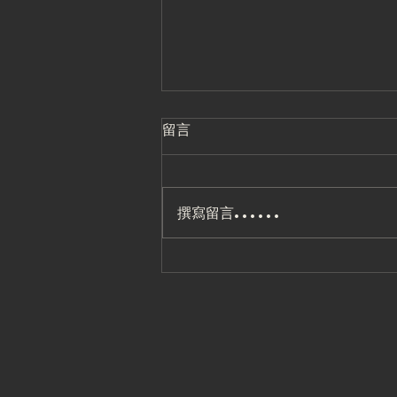
留言
撰寫留言......
2026.8 中壢館有氧課表