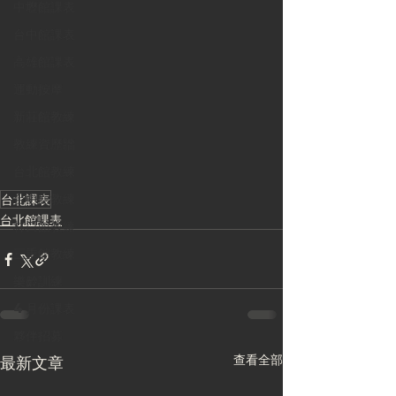
中壢館課表
台中館課表
高雄館課表
運動按摩
新莊館教練
教練資歷牆
台北館教練
台中館教練
台北課表
台北館課表
林口館教練
三重館教練
樂齡訓練
4月份課表
夥伴招募
查看全部
最新文章