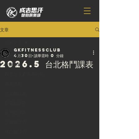
文章
所有文章
gkfitnessclub
所有文章
4月30日
讀畢需時 0 分鐘
2026.5 台北格鬥課表
教練專欄
觀念分享/賽事經驗
優惠活動
台北館課表
新莊館課表
蘆洲館課表
三重館課表
林口館課表