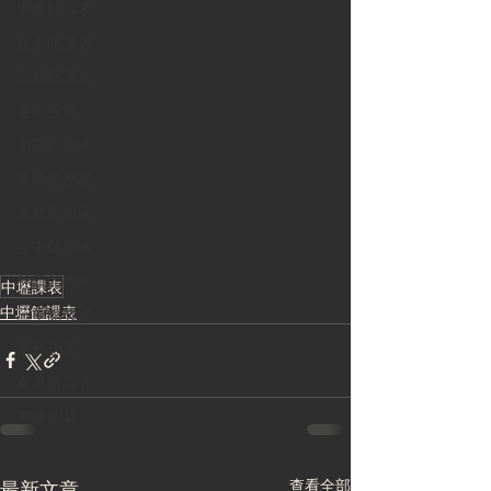
中壢館課表
台中館課表
高雄館課表
運動按摩
新莊館教練
教練資歷牆
台北館教練
台中館教練
林口館教練
中壢課表
中壢館課表
三重館教練
樂齡訓練
4月份課表
夥伴招募
查看全部
最新文章