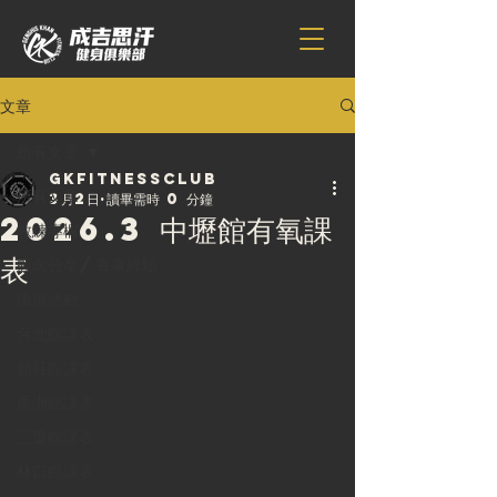
文章
所有文章
gkfitnessclub
所有文章
3月2日
讀畢需時 0 分鐘
2026.3 中壢館有氧課
教練專欄
表
觀念分享/賽事經驗
優惠活動
台北館課表
新莊館課表
蘆洲館課表
三重館課表
林口館課表