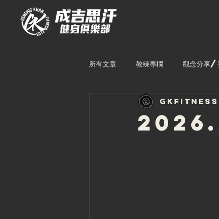
所有文章
教練專欄
觀念分享/
gkfitnes
林口館課表
中壢館課表
2026
台中館教練
林口館教練