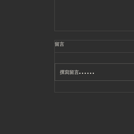
留言
撰寫留言......
2026.8 三重館飛輪格鬥
課表