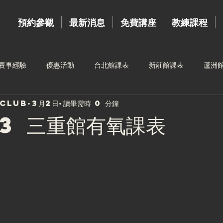
預約參觀
最新消息
免費講座
教練課程
賽事經驗
優惠活動
台北館課表
新莊館課表
蘆洲
sclub
3月2日
讀畢需時 0 分鐘
台中館課表
高雄館課表
運動按摩
新莊館教練
教練
.3 三重館有氧課表
三重館教練
樂齡訓練
4月份課表
夥伴招募