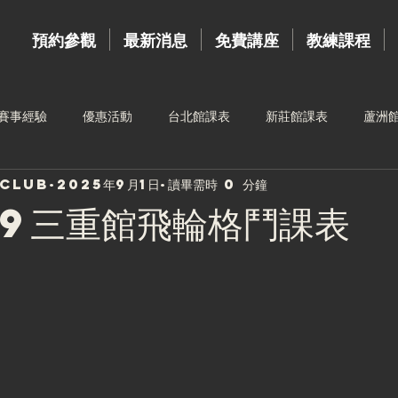
預約參觀
最新消息
免費講座
教練課程
賽事經驗
優惠活動
台北館課表
新莊館課表
蘆洲
sclub
2025年9月1日
讀畢需時 0 分鐘
台中館課表
高雄館課表
運動按摩
新莊館教練
教練
.9三重館飛輪格鬥課表
三重館教練
樂齡訓練
4月份課表
夥伴招募