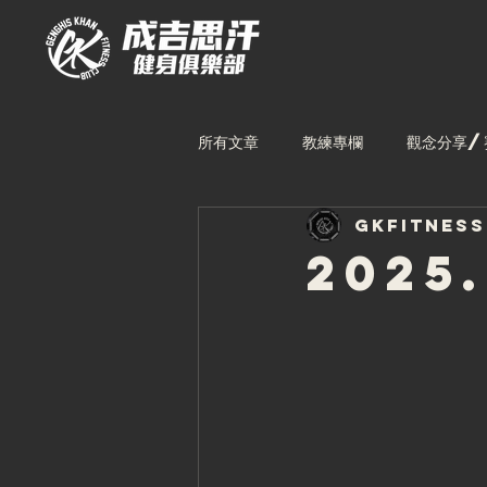
所有文章
教練專欄
觀念分享/
gkfitnes
林口館課表
中壢館課表
2025
台中館教練
林口館教練