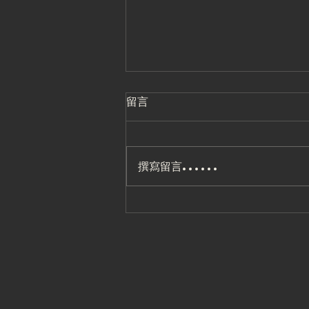
留言
撰寫留言......
2026.8 三重館飛輪格鬥
課表