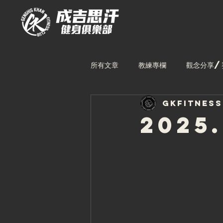
所有文章
教練專欄
觀念分享/
gkfitnes
林口館課表
中壢館課表
2025
台中館教練
林口館教練