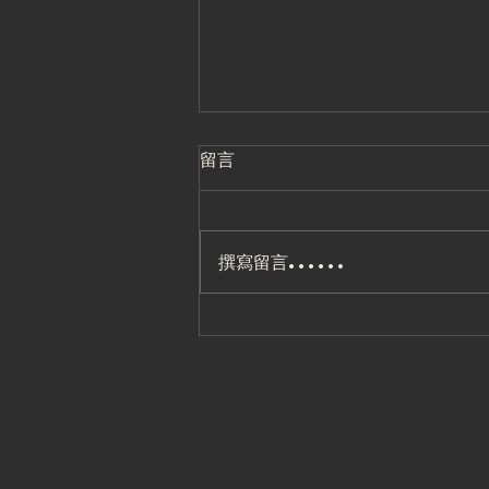
留言
撰寫留言......
2026.8 高雄館飛輪格鬥
課表