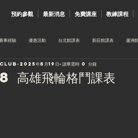
預約參觀
最新消息
免費講座
教練課程
賽事經驗
優惠活動
台北館課表
新莊館課表
蘆洲
sclub
2025年8月19日
讀畢需時 0 分鐘
台中館課表
高雄館課表
運動按摩
新莊館教練
教練
.8 高雄飛輪格鬥課表
三重館教練
樂齡訓練
4月份課表
夥伴招募