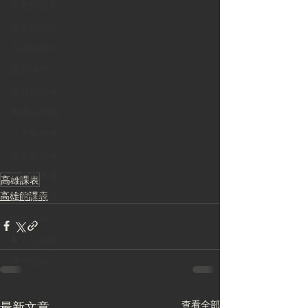
中壢館課表
台中館課表
高雄館課表
運動按摩
新莊館教練
教練資歷牆
台北館教練
台中館教練
林口館教練
高雄課表
高雄館課表
三重館教練
樂齡訓練
4月份課表
夥伴招募
查看全部
最新文章