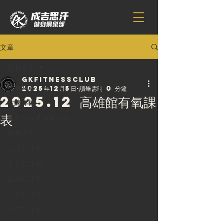
文章
所有文章
gkfitnessclub
所有文章
2025年12月5日
讀畢需時 0 分鐘
2025.12 高雄館有氧課
教練專欄
表
觀念分享/賽事經驗
優惠活動
台北館課表
新莊館課表
蘆洲館課表
三重館課表
林口館課表