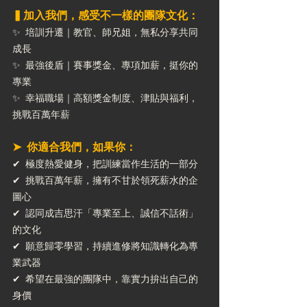
▍加入我們，感受不一樣的團隊文化：
✨ 培訓升遷｜教官、師兄姐，無私分享共同
成長 ​
✨ 最強後盾｜賽事獎金、專項加薪，挺你的
專業​
✨ 幸福職場｜高額獎金制度、津貼與福利，
挑戰百萬年薪​
➤ 你適合我們，如果你：
✔ 極度熱愛健身，把訓練當作生活的一部分
✔ 挑戰百萬年薪，擁有不甘於領死薪水的企
圖心
✔ 認同成吉思汗「專業至上、誠信不話術」
的文化
✔ 願意歸零學習，持續進修將知識轉化為專
業武器
✔ 希望在最強的團隊中，靠實力拚出自己的
身價