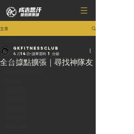
文章
所有文章
gkfitnessclub
所有文章
4月14日
讀畢需時 1 分鐘
全台據點擴張｜尋找神隊友
教練專欄
觀念分享/賽事經驗
優惠活動
台北館課表
新莊館課表
蘆洲館課表
三重館課表
林口館課表