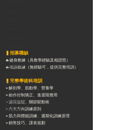
中壢館課表
台中館課表
高雄館課表
運動按摩
新莊館教練
教練資歷牆
▍招募職缺
台北館教練
🔥健身教練（具教學經驗及相證照）
台中館教練
🔥培訓教練（無經驗可，提供完整培訓）
林口館教練
▍完整學術科培訓
三重館教練
➢解剖學、肌動學、營養學
樂齡訓練
➢動作控制矯正、進退階應用
4月份課表
➢滾筒放鬆、關節鬆動術
➢六大方向訓練原則
夥伴招募
➢肌力與體能訓練、週期化訓練原理
➢銷售技巧、課表規劃